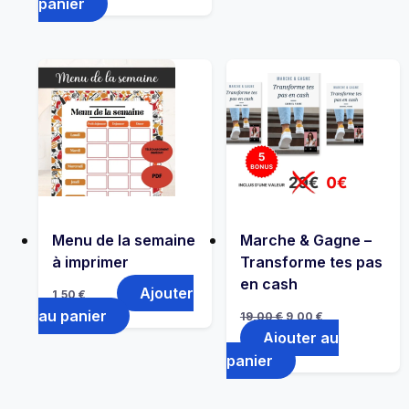
panier
19,00 €.
9,00 €.
Menu de la semaine
Marche & Gagne –
à imprimer
Transforme tes pas
en cash
Ajouter
1,50
€
Le
Le
au panier
19,00
€
9,00
€
prix
prix
Ajouter au
initial
actuel
était :
est :
panier
19,00 €.
9,00 €.