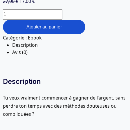
Le
Le
27,00
€
17,00
€
prix
prix
quantité
initial
actuel
de
était :
est :
Le
Ajouter au panier
27,00 €.
17,00 €.
Pack
Catégorie :
Ebook
"Gagner
Description
de
Avis (0)
l’argent
sans
rien
faire
Description
(ou
presque)"
Tu veux vraiment commencer à gagner de l’argent, sans
perdre ton temps avec des méthodes douteuses ou
compliquées ?