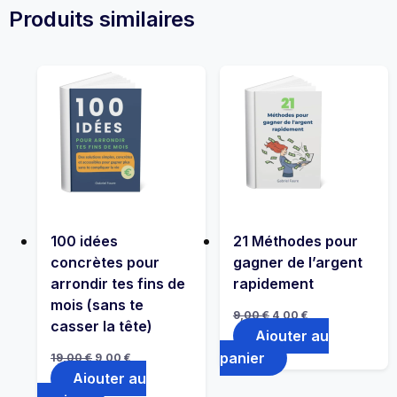
Produits similaires
100 idées
21 Méthodes pour
concrètes pour
gagner de l’argent
arrondir tes fins de
rapidement
mois (sans te
Le
Le
9,00
€
4,00
€
prix
prix
casser la tête)
Ajouter au
initial
actuel
était :
est :
Le
Le
panier
19,00
€
9,00
€
9,00 €.
4,00 €.
prix
prix
Ajouter au
initial
actuel
était :
est :