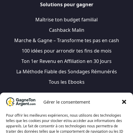
Solutions pour gagner
Maîtrise ton budget familial
Cashback Malin
Marche & Gagne – Transforme tes pas en cash
100 idées pour arrondir tes fins de mois
Ton 1er Revenu en Affiliation en 30 Jours
La Méthode Fiable des Sondages Rémunérés
Tous les Ebooks
Gérer le consentement
Besoin d’aide ?
Pour offrir les meilleures expériences, nous utilisons des technologies
telles que les cookies pour stocker et/ou accéder aux informations des
appareils. Le fait de consentir à ces technologies nous permettra de
Blog
traiter des données telles que le comportement de navigation ou les ID