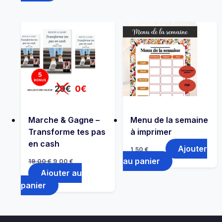
Marche & Gagne –
Menu de la semaine
Transforme tes pas
à imprimer
en cash
Ajouter
1,50
€
Le
Le
au panier
19,00
€
9,00
€
prix
prix
Ajouter au
initial
actuel
était :
est :
panier
19,00 €.
9,00 €.