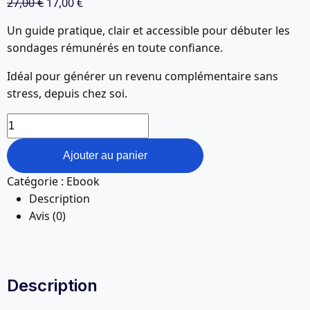
Le
Le
27,00
€
17,00
€
prix
prix
Un guide pratique, clair et accessible pour débuter les
initial
actuel
sondages rémunérés en toute confiance.
était :
est :
27,00 €.
17,00 €.
Idéal pour générer un revenu complémentaire sans
stress, depuis chez soi.
quantité
de
Gagne
Ajouter au panier
200
Catégorie :
Ebook
€
Description
Facilement
Avis (0)
:
La
Méthode
Fiable
Description
des