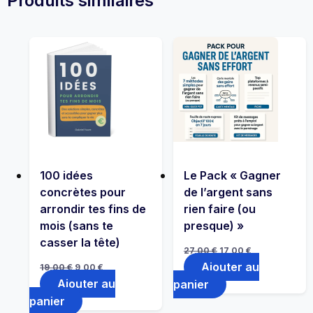
Produits similaires
100 idées
Le Pack « Gagner
concrètes pour
de l’argent sans
arrondir tes fins de
rien faire (ou
mois (sans te
presque) »
casser la tête)
Le
Le
27,00
€
17,00
€
prix
prix
Le
Le
Ajouter au
initial
actuel
19,00
€
9,00
€
prix
prix
était :
est :
Ajouter au
panier
initial
actuel
27,00 €.
17,00 €.
était :
est :
panier
19,00 €.
9,00 €.