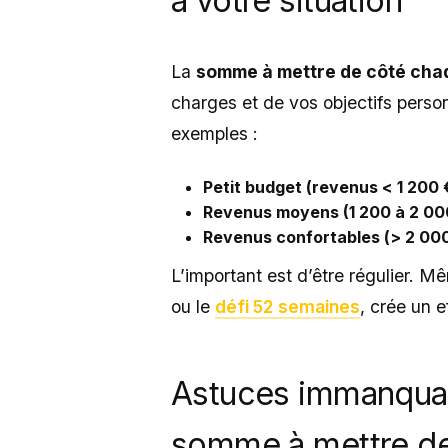
à votre situation
La
somme à mettre de côté cha
charges et de vos objectifs person
exemples :
Petit budget (revenus < 1 200 
Revenus moyens (1 200 à 2 00
Revenus confortables (> 2 00
L’important est d’être régulier.
ou le
défi 52 semaines
, crée un e
Astuces immanquab
somme à mettre d