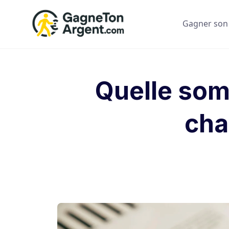
Skip
to
Gagner son
content
Quelle som
cha