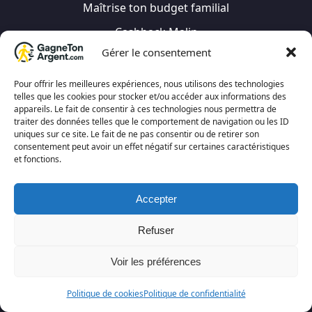
Maîtrise ton budget familial
Cashback Malin
Gérer le consentement
Marche & Gagne – Transforme tes pas en cash
100 idées pour arrondir tes fins de mois
Pour offrir les meilleures expériences, nous utilisons des technologies
telles que les cookies pour stocker et/ou accéder aux informations des
Ton 1er Revenu en Affiliation en 30 Jours
appareils. Le fait de consentir à ces technologies nous permettra de
traiter des données telles que le comportement de navigation ou les ID
La Méthode Fiable des Sondages Rémunérés
uniques sur ce site. Le fait de ne pas consentir ou de retirer son
consentement peut avoir un effet négatif sur certaines caractéristiques
Tous les Ebooks
et fonctions.
Accepter
Besoin d’aide ?
Refuser
Voir les préférences
Blog
Contact
Politique de cookies
Politique de confidentialité